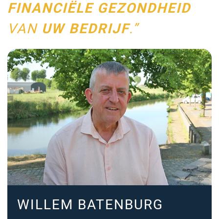
FINANCIËLE GEZONDHEID
VAN
UW BEDRIJF
.”
WILLEM BATENBURG